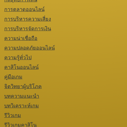
การตลาดออนไลน์
การบริหารความเสี่ยง
การบริหารจัดการเงิน
ความน่าเชื่อถือ
ความปลอดภัยออนไลน์
ความรู้ทั่วไป
คาสิโนออนไลน์
คู่มือเกม
จิตวิทยาผู้บริโภค
บทความแนะนำ
บทวิเคราะห์เกม
รีวิวเกม
รีวิวเกมคาสิโน