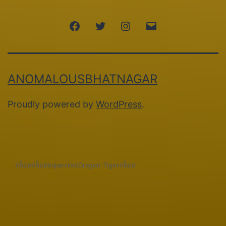
Facebook
Twitter
Instagram
Email
ANOMALOUSBHATNAGAR
Proudly powered by
WordPress
.
สล็อต
สล็อต
bajaexiles
Dragon Tiger
สล็อต