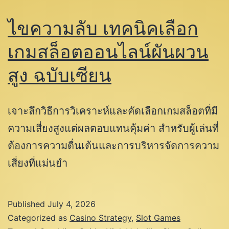
ไขความลับ เทคนิคเลือก
เกมสล็อตออนไลน์ผันผวน
สูง ฉบับเซียน
เจาะลึกวิธีการวิเคราะห์และคัดเลือกเกมสล็อตที่มี
ความเสี่ยงสูงแต่ผลตอบแทนคุ้มค่า สำหรับผู้เล่นที่
ต้องการความตื่นเต้นและการบริหารจัดการความ
เสี่ยงที่แม่นยำ
Published
July 4, 2026
Categorized as
Casino Strategy
,
Slot Games