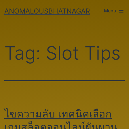
Skip
ANOMALOUSBHATNAGAR
Menu
to
content
Tag:
Slot Tips
ไขความลับ เทคนิคเลือก
เกมสล็อตออนไลน์ผันผวน