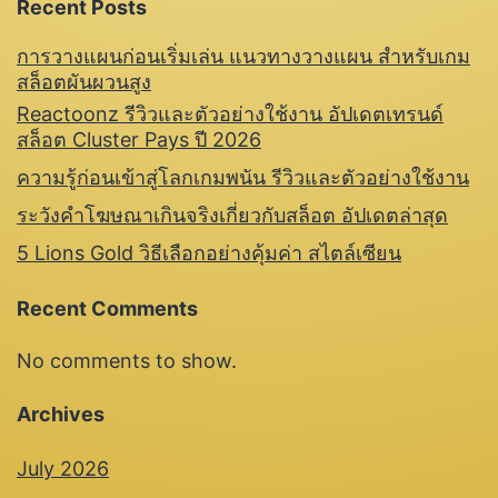
Recent Posts
การวางแผนก่อนเริ่มเล่น แนวทางวางแผน สำหรับเกม
สล็อตผันผวนสูง
Reactoonz รีวิวและตัวอย่างใช้งาน อัปเดตเทรนด์
สล็อต Cluster Pays ปี 2026
ความรู้ก่อนเข้าสู่โลกเกมพนัน รีวิวและตัวอย่างใช้งาน
ระวังคำโฆษณาเกินจริงเกี่ยวกับสล็อต อัปเดตล่าสุด
5 Lions Gold วิธีเลือกอย่างคุ้มค่า สไตล์เซียน
Recent Comments
No comments to show.
Archives
July 2026