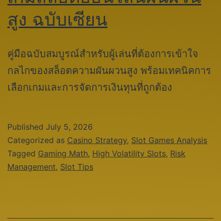
สูง ฉบับเซียน
คู่มือฉบับสมบูรณ์สำหรับผู้เล่นที่ต้องการเข้าใจ
กลไกของสล็อตความผันผวนสูง พร้อมเทคนิคการ
เลือกเกมและการจัดการเงินทุนที่ถูกต้อง
Published
July 5, 2026
Categorized as
Casino Strategy
,
Slot Games Analysis
Tagged
Gaming Math
,
High Volatility Slots
,
Risk
Management
,
Slot Tips