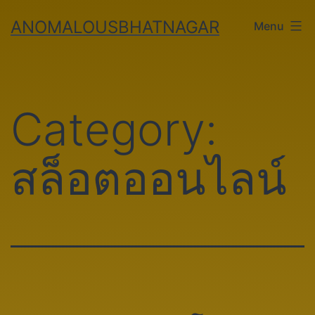
Skip
ANOMALOUSBHATNAGAR
Menu
to
content
Category:
สล็อตออนไลน์