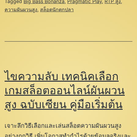
Tagged
Big Bass Bonanza
,
Pragmatic Play
,
RTP สูง
,
ความผันผวนสูง
,
สล็อตนักตกปลา
ไขความลับ เทคนิคเลือก
เกมสล็อตออนไลน์ผันผวน
สูง ฉบับเซียน คู่มือเริ่มต้น
เจาะลึกวิธีเลือกและเล่นสล็อตความผันผวนสูง
อย่างถูกวิธี เพิ่มโอกาสทำกำไรด้วยข้อมูลจริงและ