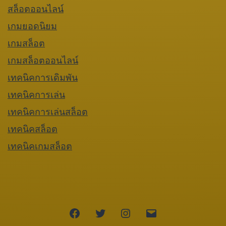
สล็อตออนไลน์
เกมยอดนิยม
เกมสล็อต
เกมสล็อตออนไลน์
เทคนิคการเดิมพัน
เทคนิคการเล่น
เทคนิคการเล่นสล็อต
เทคนิคสล็อต
เทคนิคเกมสล็อต
Facebook
Twitter
Instagram
Email