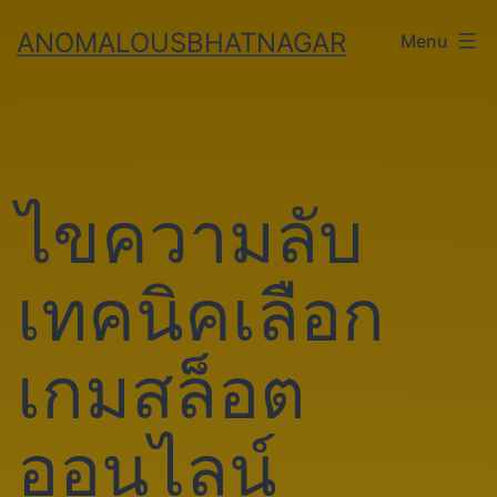
Skip
ANOMALOUSBHATNAGAR
Menu
to
content
ไขความลับ
เทคนิคเลือก
เกมสล็อต
ออนไลน์