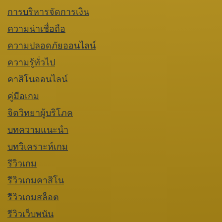
การบริหารจัดการเงิน
ความน่าเชื่อถือ
ความปลอดภัยออนไลน์
ความรู้ทั่วไป
คาสิโนออนไลน์
คู่มือเกม
จิตวิทยาผู้บริโภค
บทความแนะนำ
บทวิเคราะห์เกม
รีวิวเกม
รีวิวเกมคาสิโน
รีวิวเกมสล็อต
รีวิวเว็บพนัน