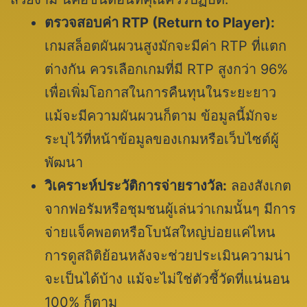
ตรวจสอบค่า RTP (Return to Player):
เกมสล็อตผันผวนสูงมักจะมีค่า RTP ที่แตก
ต่างกัน ควรเลือกเกมที่มี RTP สูงกว่า 96%
เพื่อเพิ่มโอกาสในการคืนทุนในระยะยาว
แม้จะมีความผันผวนก็ตาม ข้อมูลนี้มักจะ
ระบุไว้ที่หน้าข้อมูลของเกมหรือเว็บไซต์ผู้
พัฒนา
วิเคราะห์ประวัติการจ่ายรางวัล:
ลองสังเกต
จากฟอรัมหรือชุมชนผู้เล่นว่าเกมนั้นๆ มีการ
จ่ายแจ็คพอตหรือโบนัสใหญ่บ่อยแค่ไหน
การดูสถิติย้อนหลังจะช่วยประเมินความน่า
จะเป็นได้บ้าง แม้จะไม่ใช่ตัวชี้วัดที่แน่นอน
100% ก็ตาม