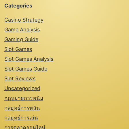
Categories
Casino Strategy
Game Analysis
Gaming Guide
Slot Games
Slot Games Analysis
Slot Games Guide
Slot Reviews
Uncategorized
กฎหมายการพนัน
กลยุทธ์การพนัน
กลยุทธ์การเล่น
การตลาดออนไลน์