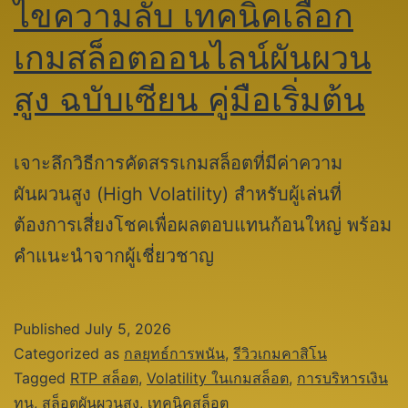
ไขความลับ เทคนิคเลือก
เกมสล็อตออนไลน์ผันผวน
สูง ฉบับเซียน คู่มือเริ่มต้น
เจาะลึกวิธีการคัดสรรเกมสล็อตที่มีค่าความ
ผันผวนสูง (High Volatility) สำหรับผู้เล่นที่
ต้องการเสี่ยงโชคเพื่อผลตอบแทนก้อนใหญ่ พร้อม
คำแนะนำจากผู้เชี่ยวชาญ
Published
July 5, 2026
Categorized as
กลยุทธ์การพนัน
,
รีวิวเกมคาสิโน
Tagged
RTP สล็อต
,
Volatility ในเกมสล็อต
,
การบริหารเงิน
ทุน
,
สล็อตผันผวนสูง
,
เทคนิคสล็อต