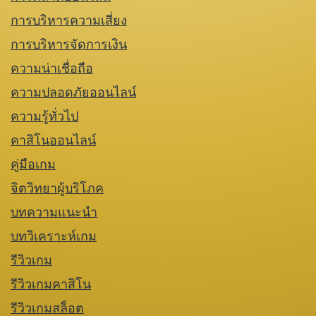
การบริหารความเสี่ยง
การบริหารจัดการเงิน
ความน่าเชื่อถือ
ความปลอดภัยออนไลน์
ความรู้ทั่วไป
คาสิโนออนไลน์
คู่มือเกม
จิตวิทยาผู้บริโภค
บทความแนะนำ
บทวิเคราะห์เกม
รีวิวเกม
รีวิวเกมคาสิโน
รีวิวเกมสล็อต