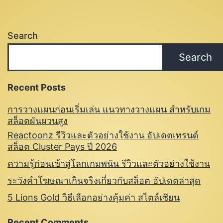
Search
Search
Recent Posts
การวางแผนก่อนเริ่มเล่น แนวทางวางแผน สำหรับเกม
สล็อตผันผวนสูง
Reactoonz รีวิวและตัวอย่างใช้งาน อัปเดตเทรนด์
สล็อต Cluster Pays ปี 2026
ความรู้ก่อนเข้าสู่โลกเกมพนัน รีวิวและตัวอย่างใช้งาน
ระวังคำโฆษณาเกินจริงเกี่ยวกับสล็อต อัปเดตล่าสุด
5 Lions Gold วิธีเลือกอย่างคุ้มค่า สไตล์เซียน
Recent Comments