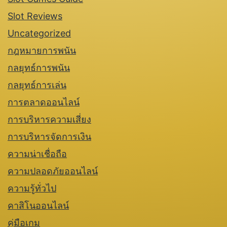
Slot Reviews
Uncategorized
กฎหมายการพนัน
กลยุทธ์การพนัน
กลยุทธ์การเล่น
การตลาดออนไลน์
การบริหารความเสี่ยง
การบริหารจัดการเงิน
ความน่าเชื่อถือ
ความปลอดภัยออนไลน์
ความรู้ทั่วไป
คาสิโนออนไลน์
คู่มือเกม