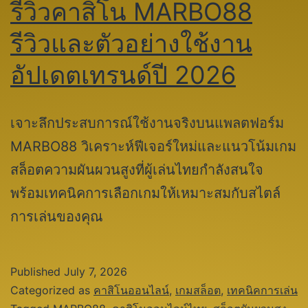
รีวิวคาสิโน MARBO88
รีวิวและตัวอย่างใช้งาน
อัปเดตเทรนด์ปี 2026
เจาะลึกประสบการณ์ใช้งานจริงบนแพลตฟอร์ม
MARBO88 วิเคราะห์ฟีเจอร์ใหม่และแนวโน้มเกม
สล็อตความผันผวนสูงที่ผู้เล่นไทยกำลังสนใจ
พร้อมเทคนิคการเลือกเกมให้เหมาะสมกับสไตล์
การเล่นของคุณ
Published
July 7, 2026
Categorized as
คาสิโนออนไลน์
,
เกมสล็อต
,
เทคนิคการเล่น