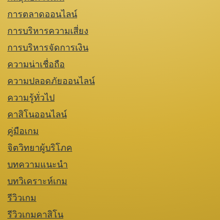
การตลาดออนไลน์
การบริหารความเสี่ยง
การบริหารจัดการเงิน
ความน่าเชื่อถือ
ความปลอดภัยออนไลน์
ความรู้ทั่วไป
คาสิโนออนไลน์
คู่มือเกม
จิตวิทยาผู้บริโภค
บทความแนะนำ
บทวิเคราะห์เกม
รีวิวเกม
รีวิวเกมคาสิโน