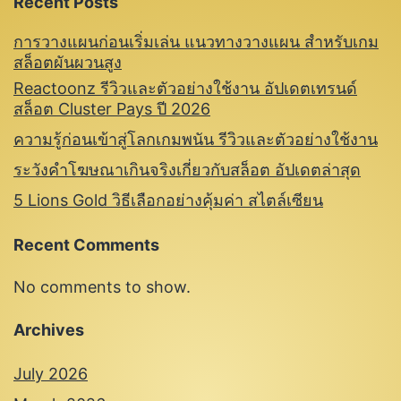
Recent Posts
การวางแผนก่อนเริ่มเล่น แนวทางวางแผน สำหรับเกม
สล็อตผันผวนสูง
Reactoonz รีวิวและตัวอย่างใช้งาน อัปเดตเทรนด์
สล็อต Cluster Pays ปี 2026
ความรู้ก่อนเข้าสู่โลกเกมพนัน รีวิวและตัวอย่างใช้งาน
ระวังคำโฆษณาเกินจริงเกี่ยวกับสล็อต อัปเดตล่าสุด
5 Lions Gold วิธีเลือกอย่างคุ้มค่า สไตล์เซียน
Recent Comments
No comments to show.
Archives
July 2026