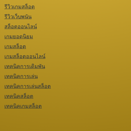
รีวิวเกมสล็อต
รีวิวเว็บพนัน
สล็อตออนไลน์
เกมยอดนิยม
เกมสล็อต
เกมสล็อตออนไลน์
เทคนิคการเดิมพัน
เทคนิคการเล่น
เทคนิคการเล่นสล็อต
เทคนิคสล็อต
เทคนิคเกมสล็อต