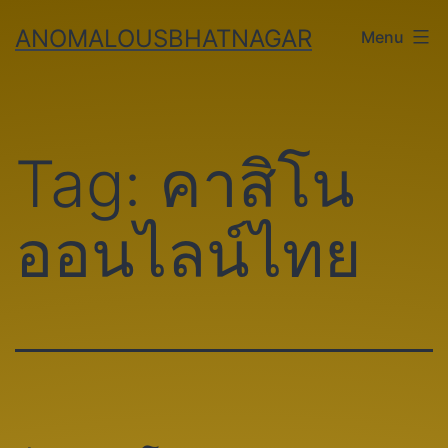
Skip
ANOMALOUSBHATNAGAR
Menu
to
content
Tag:
คาสิโน
ออนไลน์ไทย