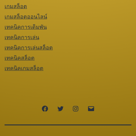
เกมสล็อต
เกมสล็อตออนไลน์
เทคนิคการเดิมพัน
เทคนิคการเล่น
เทคนิคการเล่นสล็อต
เทคนิคสล็อต
เทคนิคเกมสล็อต
Facebook
Twitter
Instagram
Email