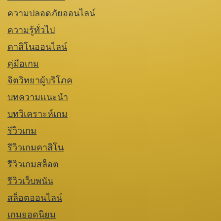
ความปลอดภัยออนไลน์
ความรู้ทั่วไป
คาสิโนออนไลน์
คู่มือเกม
จิตวิทยาผู้บริโภค
บทความแนะนำ
บทวิเคราะห์เกม
รีวิวเกม
รีวิวเกมคาสิโน
รีวิวเกมสล็อต
รีวิวเว็บพนัน
สล็อตออนไลน์
เกมยอดนิยม