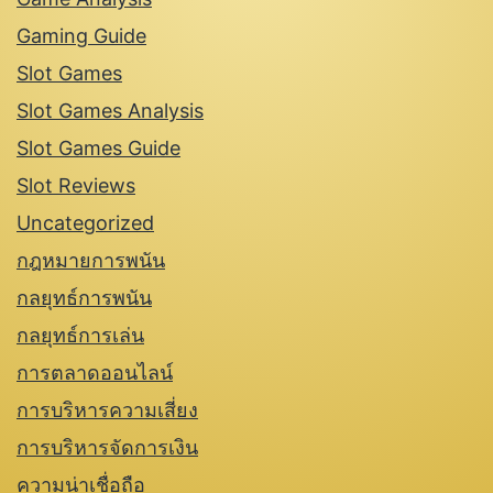
Gaming Guide
Slot Games
Slot Games Analysis
Slot Games Guide
Slot Reviews
Uncategorized
กฎหมายการพนัน
กลยุทธ์การพนัน
กลยุทธ์การเล่น
การตลาดออนไลน์
การบริหารความเสี่ยง
การบริหารจัดการเงิน
ความน่าเชื่อถือ