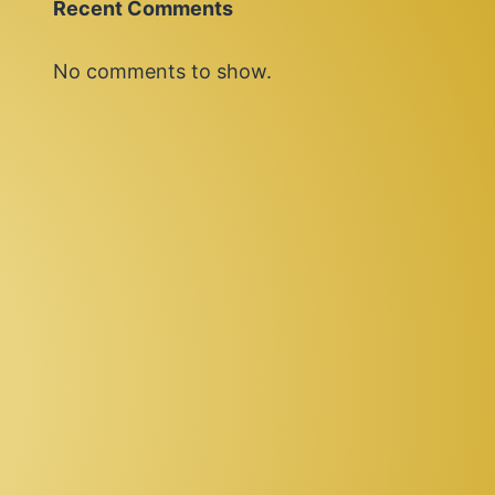
Recent Comments
No comments to show.