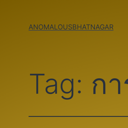
Skip
to
content
ANOMALOUSBHATNAGAR
Tag:
กา