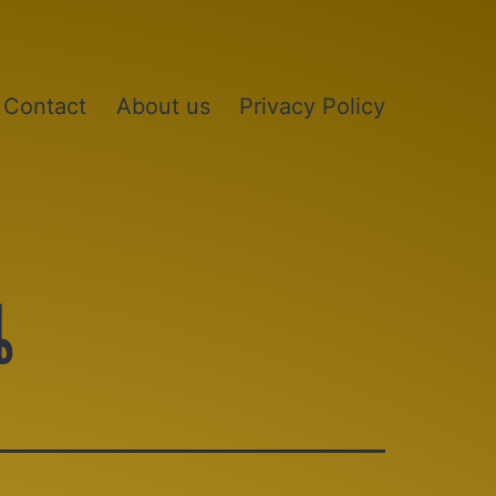
Contact
About us
Privacy Policy
น