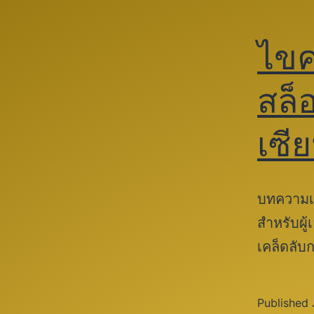
ไขค
สล็
เซี
บทความเจ
สำหรับผู้
เคล็ดลับ
Published