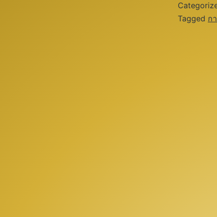
Categoriz
Tagged
กา