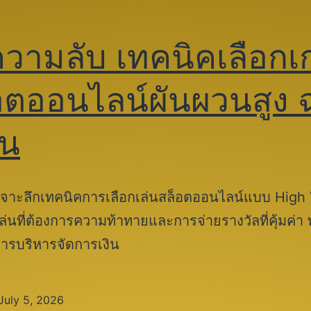
วามลับ เทคนิคเลือกเ
อตออนไลน์ผันผวนสูง 
ยน
าะลึกเทคนิคการเลือกเล่นสล็อตออนไลน์แบบ High V
เล่นที่ต้องการความท้าทายและการจ่ายรางวัลที่คุ้มค่า 
การบริหารจัดการเงิน
July 5, 2026