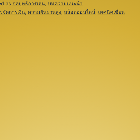
ed as
กลยุทธ์การเล่น
,
บทความแนะนำ
รจัดการเงิน
,
ความผันผวนสูง
,
สล็อตออนไลน์
,
เทคนิคเซียน