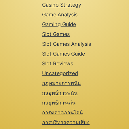
Casino Strategy
Game Analysis
Gaming Guide
Slot Games
Slot Games Analysis
Slot Games Guide
Slot Reviews
Uncategorized
กฎหมายการพนัน
กลยุทธ์การพนัน
กลยุทธ์การเล่น
การตลาดออนไลน์
การบริหารความเสี่ยง