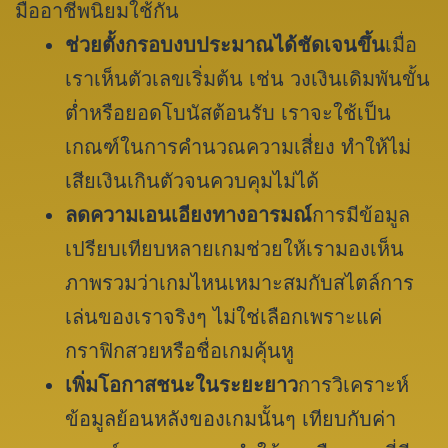
มืออาชีพนิยมใช้กัน
ช่วยตั้งกรอบงบประมาณได้ชัดเจนขึ้น
เมื่อ
เราเห็นตัวเลขเริ่มต้น เช่น วงเงินเดิมพันขั้น
ต่ำหรือยอดโบนัสต้อนรับ เราจะใช้เป็น
เกณฑ์ในการคำนวณความเสี่ยง ทำให้ไม่
เสียเงินเกินตัวจนควบคุมไม่ได้
ลดความเอนเอียงทางอารมณ์
การมีข้อมูล
เปรียบเทียบหลายเกมช่วยให้เรามองเห็น
ภาพรวมว่าเกมไหนเหมาะสมกับสไตล์การ
เล่นของเราจริงๆ ไม่ใช่เลือกเพราะแค่
กราฟิกสวยหรือชื่อเกมคุ้นหู
เพิ่มโอกาสชนะในระยะยาว
การวิเคราะห์
ข้อมูลย้อนหลังของเกมนั้นๆ เทียบกับค่า