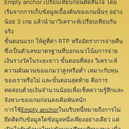
Empty anchor เปรียบเทียบก่อนตัดสินใจ โดย
เริ่มจากการเก็บข้อมูลเบื้องต้นของเกมนั้นๆ อย่าง
น้อย 3 เกม แล้วนำมาวิเคราะห์เปรียบเทียบกัน
จริง
ขั้นตอนแรก ให้ดูที่ค่า RTP หรืออัตราการจ่ายคืน
ซึ่งเป็นตัวเลขมาตรฐานที่บอกแนวโน้มการจ่าย
เงินรางวัลในระยะยาว ขั้นตอนที่สอง วิเคราะห์
ความผันผวนของเกมว่าสูงหรือต่ำ เหมาะกับทุน
ของเราหรือไม่ และขั้นตอนสุดท้าย คือการ
ทดสอบด้วยเงินจำนวนน้อยเพื่อเช็คความรู้สึกและ
จังหวะของเกมก่อนลงเดิมพันหนัก
การใช้
Empty anchor
ในบริบทนี้หมายถึงการไม่
ยึดติดกับข้อมูลใดข้อมูลหนึ่งเพียงอย่างเดียว แต่