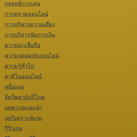
กลยุทธ์การเล่น
การตลาดออนไลน์
การบริหารความเสี่ยง
การบริหารจัดการเงิน
ความน่าเชื่อถือ
ความปลอดภัยออนไลน์
ความรู้ทั่วไป
คาสิโนออนไลน์
คู่มือเกม
จิตวิทยาผู้บริโภค
บทความแนะนำ
บทวิเคราะห์เกม
รีวิวเกม