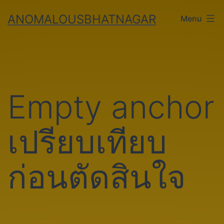
Skip
ANOMALOUSBHATNAGAR
Menu
to
content
Empty anchor
เปรียบเทียบ
ก่อนตัดสินใจ